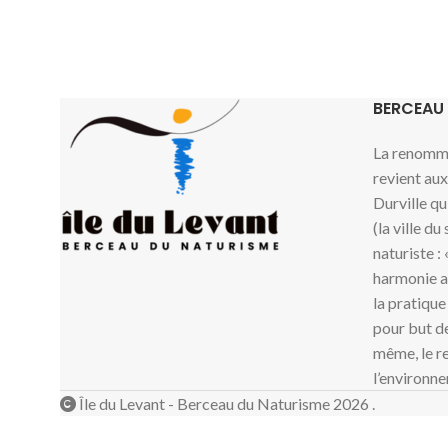
BERCEAU
La renommé
revient au
Durville qu
(la ville du
naturiste :
harmonie av
la pratique
pour but de
même, le re
l’environne
Île du Levant - Berceau du Naturisme 2026 .