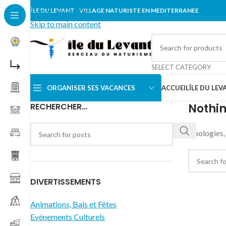
Skip to navigation
ÎLE DU LEVANT - VILLAGE NATURISTE EN MEDITERRANEE
Skip to main content
SELECT CATEGORY
ORGANISER SES VACANCES
ACCUEIL
ÎLE DU LEV
RECHERCHER…
Nothi
Apologies, 
DIVERTISSEMENTS
Animations, Bals et Fêtes
Evénements Culturels