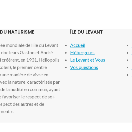
 DU NATURISME
ÎLE DU LEVANT
e mondiale de l’île du Levant
Accueil
x docteurs Gaston et André
Hébergeurs
i créèrent, en 1931, Héliopolis
Le Levant et Vous
 soleil), le premier centre
Vos questions
 « une manière de vivre en
ec la nature, caractérisée par
 de la nudité en commun, ayant
 favoriser le respect de soi-
spect des autres et de
ment ».