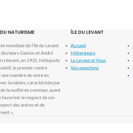
 DU NATURISME
ÎLE DU LEVANT
e mondiale de l’île du Levant
Accueil
x docteurs Gaston et André
Hébergeurs
i créèrent, en 1931, Héliopolis
Le Levant et Vous
 soleil), le premier centre
Vos questions
 « une manière de vivre en
ec la nature, caractérisée par
 de la nudité en commun, ayant
 favoriser le respect de soi-
spect des autres et de
ment ».