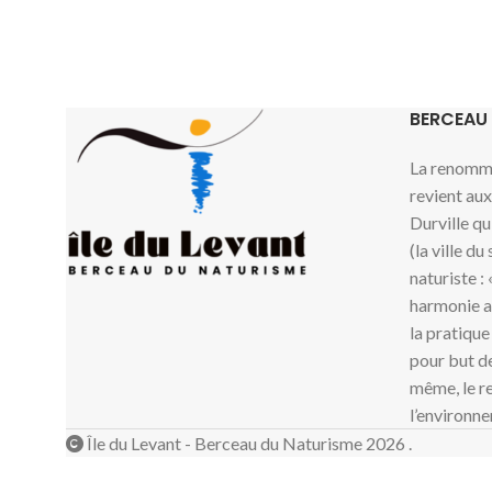
BERCEAU
La renommé
revient au
Durville qu
(la ville du
naturiste :
harmonie av
la pratique
pour but de
même, le re
l’environne
Île du Levant - Berceau du Naturisme 2026 .