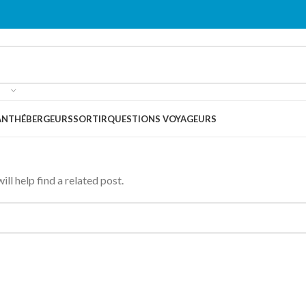
ANT
HÉBERGEURS
SORTIR
QUESTIONS VOYAGEURS
ll help find a related post.