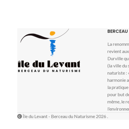
BERCEAU
La renommé
revient au
Durville qu
(la ville du
naturiste :
harmonie av
la pratique
pour but de
même, le re
l’environne
Île du Levant - Berceau du Naturisme 2026 .