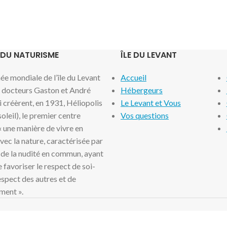
 DU NATURISME
ÎLE DU LEVANT
e mondiale de l’île du Levant
Accueil
x docteurs Gaston et André
Hébergeurs
i créèrent, en 1931, Héliopolis
Le Levant et Vous
 soleil), le premier centre
Vos questions
 « une manière de vivre en
ec la nature, caractérisée par
 de la nudité en commun, ayant
 favoriser le respect de soi-
spect des autres et de
ment ».