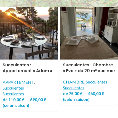
Succulentes :
Succulentes : Chambre
Appartement « Adam »
« Eve » de 20 m² vue mer
de 37 m² vue mer
CHAMBRE
,
Succulentes
APPARTEMENT
,
Succulentes
Succulentes
de
75,00
€
–
460,00
€
Succulentes
(selon saison)
de
110,00
€
–
690,00
€
(selon saison)