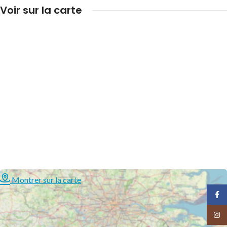
Voir sur la carte
Montrer sur la carte
Face
Insta
SUCCULENTES
SUCCULENTES