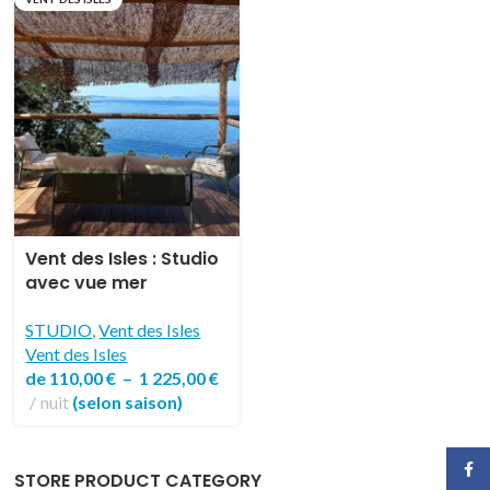
Vent des Isles : Studio
avec vue mer
exceptionnelle dans
un bel écrin de
STUDIO
,
Vent des Isles
verdure
Vent des Isles
de
110,00
€
–
1 225,00
€
nuit
(selon saison)
Face
STORE PRODUCT CATEGORY