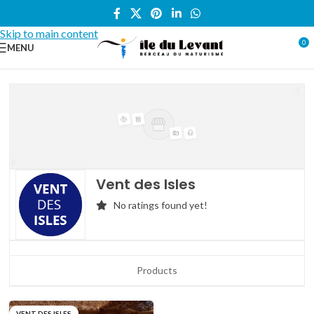
Skip to navigation
Skip to main content
0
MENU
Vent des Isles
No ratings found yet!
Products
VENT DES ISLES